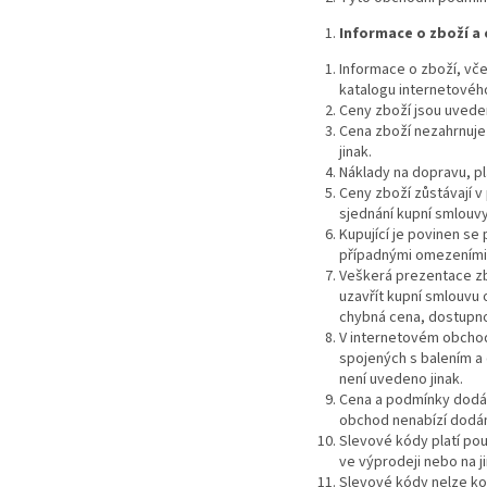
Informace o zboží a
Informace o zboží, vče
katalogu internetovéh
Ceny zboží jsou uvede
Cena zboží nezahrnuje
jinak.
Náklady na dopravu, pl
Ceny zboží zůstávají 
sjednání kupní smlouv
Kupující je povinen s
případnými omezeními
Veškerá prezentace zb
uzavřít kupní smlouvu
chybná cena, dostupnos
V internetovém obchod
spojených s balením a
není uvedeno jinak.
Cena a podmínky dodán
obchod nenabízí dodán
Slevové kódy platí pou
ve výprodeji nebo na 
Slevové kódy nelze ko