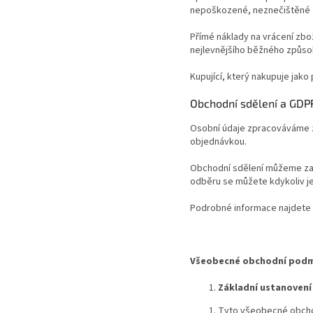
nepoškozené, neznečištěné 
Přímé náklady na vrácení zbož
nejlevnějšího běžného způsob
Kupující, který nakupuje jak
Obchodní sdělení a GDP
Osobní údaje zpracováváme za
objednávkou.
Obchodní sdělení můžeme zas
odběru se můžete kdykoliv j
Podrobné informace najdete 
Všeobecné obchodní pod
Základní ustanovení
Tyto všeobecné obchod