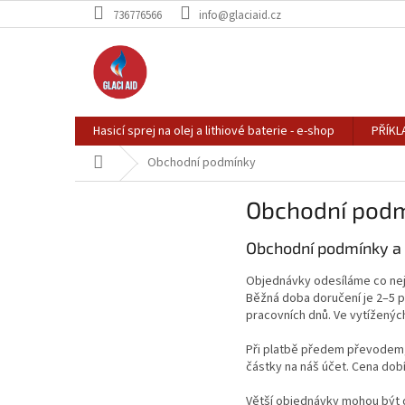
Přejít
736776566
info@glaciaid.cz
na
obsah
Hasicí sprej na olej a lithiové baterie - e-shop
PŘÍKL
Domů
Obchodní podmínky
Obchodní pod
Obchodní podmínky a 
Objednávky odesíláme co nejd
Běžná doba doručení je 2–5 
pracovních dnů. Ve vytíženýc
Při platbě předem převodem,
částky na náš účet. Cena dob
Větší objednávky mohou být 