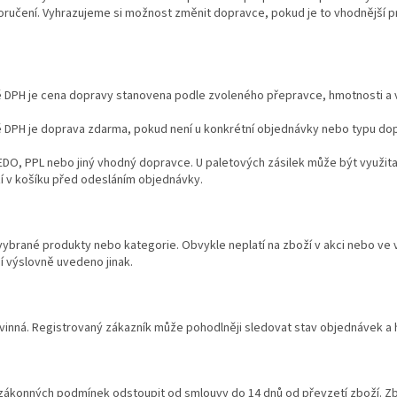
doručení. Vyhrazujeme si možnost změnit dopravce, pokud je to vhodnější p
ě DPH je cena dopravy stanovena podle zvoleného přepravce, hmotnosti a ve
ě DPH je doprava zdarma, pokud není u konkrétní objednávky nebo typu dop
DO, PPL nebo jiný vhodný dopravce. U paletových zásilek může být využit
í v košíku před odesláním objednávky.
vybrané produkty nebo kategorie. Obvykle neplatí na zboží v akci nebo ve 
 výslovně uvedeno jinak.
vinná. Registrovaný zákazník může pohodlněji sledovat stav objednávek a h
 zákonných podmínek odstoupit od smlouvy do 14 dnů od převzetí zboží. Z