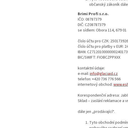
občanský zákoník dále
Brimi Profi s.r.o.
IČO: 08787379
DIČ: CZ08787379
se sídlem: Obora 114, 679 01
číslo účtu pro CZK: 25017392
číslo účtu pro platby v EUR: 
IBAN: CZ712010000000240173
BIC/SWIFT: FIOBCZPPXXX
kontaktní údaje:
e-mail:
info@glaciaid.cz
telefon: +420 736 776 566
internetový obchod:
www.esh
Korespondenční adresa: Jabl
Sklad – zaslání reklamace a v
dále jen „prodávající“.
Tyto obchodní podmínky