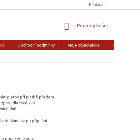
Přihlášení
NÁKUPNÍ
Prázdný košík
KOŠÍK
RIÍ
Obchodní podmínky
Moje objednávka
Kontakty
ání platby při platbě předem.
zpravidla také 2–5
ních dnů.
 odesláno až po připsání
 podle velikosti,