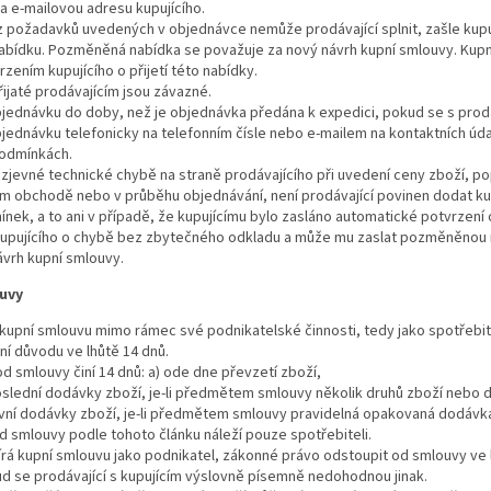
a e-mailovou adresu kupujícího.
 z požadavků uvedených v objednávce nemůže prodávající splnit, zašle kupu
ídku. Pozměněná nabídka se považuje za nový návrh kupní smlouvy. Kupn
zením kupujícího o přijetí této nabídky.
ijaté prodávajícím jsou závazné.
objednávku do doby, než je objednávka předána k expedici, pokud se s prod
bjednávku telefonicky na telefonním čísle nebo e-mailem na kontaktních úd
podmínkách.
 zjevné technické chybě na straně prodávajícího při uvedení ceny zboží, p
m obchodě nebo v průběhu objednávání, není prodávající povinen dodat kup
ek, a to ani v případě, že kupujícímu bylo zasláno automatické potvrzení
 kupujícího o chybě bez zbytečného odkladu a může mu zaslat pozměněnou
ávrh kupní smlouvy.
uvy
l kupní smlouvu mimo rámec své podnikatelské činnosti, tedy jako spotřebi
í důvodu ve lhůtě 14 dnů.
d smlouvy činí 14 dnů: a) ode dne převzetí zboží,
slední dodávky zboží, je-li předmětem smlouvy několik druhů zboží nebo d
rvní dodávky zboží, je-li předmětem smlouvy pravidelná opakovaná dodávka
 smlouvy podle tohoto článku náleží pouze spotřebiteli.
írá kupní smlouvu jako podnikatel, zákonné právo odstoupit od smlouvy ve 
d se prodávající s kupujícím výslovně písemně nedohodnou jinak.