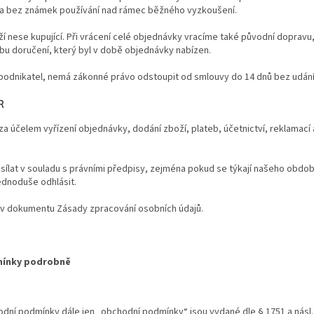
a bez známek používání nad rámec běžného vyzkoušení.
í nese kupující. Při vrácení celé objednávky vracíme také původní dopravu,
u doručení, který byl v době objednávky nabízen.
o podnikatel, nemá zákonné právo odstoupit od smlouvy do 14 dnů bez udán
R
 účelem vyřízení objednávky, dodání zboží, plateb, účetnictví, reklamací 
ílat v souladu s právními předpisy, zejména pokud se týkají našeho obdo
ednoduše odhlásit.
v dokumentu Zásady zpracování osobních údajů.
mínky podrobně
ní podmínky dále jen „obchodní podmínky“ jsou vydané dle § 1751 a násl. 