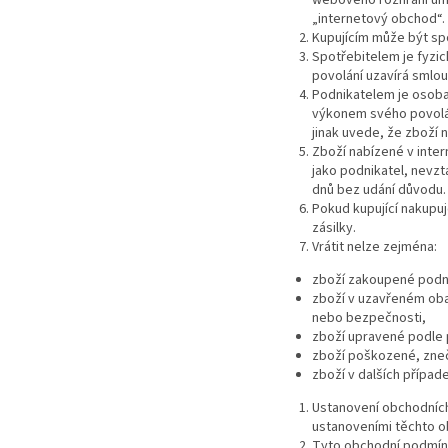
webového rozhraní um
„internetový obchod“.
Kupujícím může být sp
Spotřebitelem je fyzi
povolání uzavírá smlou
Podnikatelem je osoba
výkonem svého povolán
jinak uvede, že zboží 
Zboží nabízené v int
jako podnikatel, nevzt
dnů bez udání důvodu.
Pokud kupující nakupu
zásilky.
Vrátit nelze zejména:
zboží zakoupené podni
zboží v uzavřeném obal
nebo bezpečnosti,
zboží upravené podle 
zboží poškozené, zneč
zboží v dalších přípa
Ustanovení obchodních
ustanoveními těchto 
Tyto obchodní podmínk