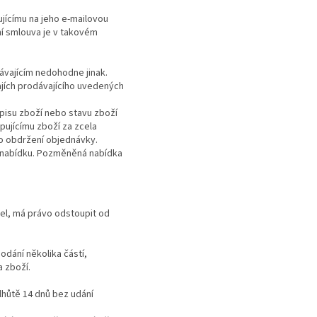
jícímu na jeho e-mailovou
í smlouva je v takovém
ávajícím nedohodne jinak.
ajích prodávajícího uvedených
opisu zboží nebo stavu zboží
ujícímu zboží za zcela
 o obdržení objednávky.
 nabídku. Pozměněná nabídka
tel, má právo odstoupit od
odání několika částí,
 zboží.
lhůtě 14 dnů bez udání