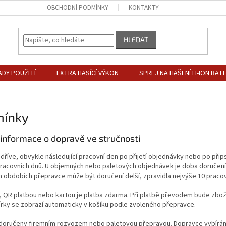
OBCHODNÍ PODMÍNKY
KONTAKTY
HLEDAT
ADY POUŽITÍ
EXTRA HASÍCÍ VÝKON
SPREJ NA HAŠENÍ LI-ION BATE
mínky
informace o dopravě ve stručnosti
říve, obvykle následující pracovní den po přijetí objednávky nebo po přips
pracovních dnů. U objemných nebo paletových objednávek je doba doručení 
h obdobích přepravce může být doručení delší, zpravidla nejvýše 10 pracov
 QR platbou nebo kartou je platba zdarma. Při platbě převodem bude zboží
írky se zobrazí automaticky v košíku podle zvoleného přepravce.
doručeny firemním rozvozem nebo paletovou přepravou. Dopravce vybíráme