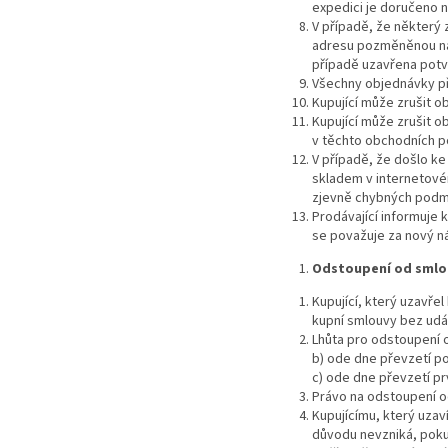
expedici je doručeno n
V případě, že některý
adresu pozměněnou nab
případě uzavřena potvr
Všechny objednávky př
Kupující může zrušit 
Kupující může zrušit o
v těchto obchodních 
V případě, že došlo ke
skladem v internetové
zjevně chybných podmín
Prodávající informuje
se považuje za nový n
Odstoupení od smlo
Kupující, který uzavře
kupní smlouvy bez udán
Lhůta pro odstoupení o
b) ode dne převzetí po
c) ode dne převzetí p
Právo na odstoupení od
Kupujícímu, který uzav
důvodu nevzniká, poku