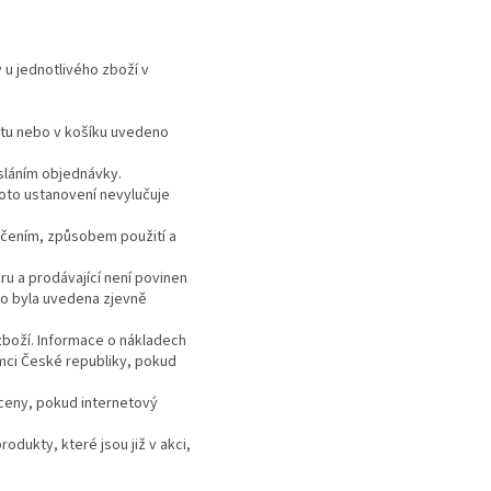
 u jednotlivého zboží v
ktu nebo v košíku uvedeno
esláním objednávky.
oto ustanovení nevylučuje
rčením, způsobem použití a
u a prodávající není povinen
bo byla uvedena zjevně
boží. Informace o nákladech
mci České republiky, pokud
ceny, pokud internetový
dukty, které jsou již v akci,