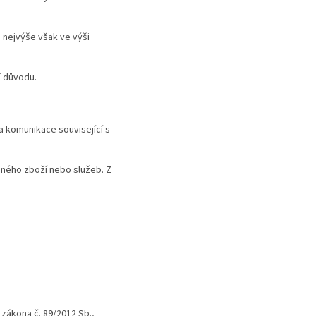
 nejvýše však ve výši
í důvodu.
a komunikace související s
bného zboží nebo služeb. Z
zákona č. 89/2012 Sb.,