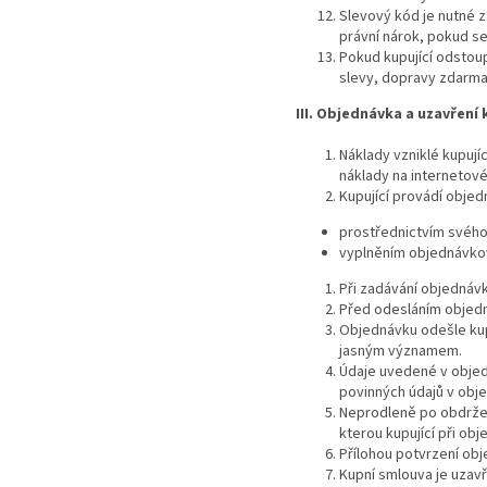
Slevový kód je nutné 
právní nárok, pokud se
Pokud kupující odstou
slevy, dopravy zdarma 
III. Objednávka a uzavření
Náklady vzniklé kupují
náklady na internetové 
Kupující provádí obje
prostřednictvím svého
vyplněním objednávkov
Při zadávání objednávk
Před odesláním objedn
Objednávku odešle kupu
jasným významem.
Údaje uvedené v objed
povinných údajů v obj
Neprodleně po obdržen
kterou kupující při ob
Přílohou potvrzení ob
Kupní smlouva je uzavř