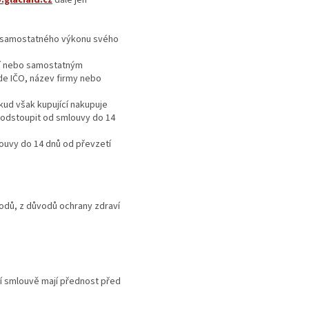
glaciaid.cz
dále jen
c samostatného výkonu svého
stí nebo samostatným
de IČO, název firmy nebo
kud však kupující nakupuje
o odstoupit od smlouvy do 14
ouvy do 14 dnů od převzetí
vodů, z důvodů ochrany zdraví
í smlouvě mají přednost před