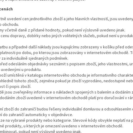
 cenách
tně uvedení cen jednotlivého zboží a jeho hlavních vlastností, jsou uvedeny
o obchodu.
ny včetně daně z přidané hodnoty, pokud není výslovně uvedeno jinak.
 cenu dopravy, dobírky nebo jiných volitelných služeb, pokud není u produ
atbu a případné další náklady jsou kupujícímu zobrazeny v košíku před od
v platnosti po dobu, po kterou jsou zobrazovány v internetovém obchodě. T
y za individuálně sjednaných podmínek.
e před odesláním objednávky seznámit s popisem zboží, jeho vlastnostmi, u
 uvedenými u produktu.
oží umístěná v katalogu internetového obchodu je informativního charakter
 ohledně tohoto zboží, zejména pokud je zboží vyprodáno, nedostupné ne
t či popis zboží.
ě jsou zveřejněny informace o nákladech spojených s balením a dodáním z
 dodáním zboží uvedené v internetovém obchodě platí pro doručování v rá
í zboží do zahraničí budou řešeny individuální domluvou a odsouhlasením 
í do zahraničí automaticky v objednávce.
ze na vybrané produkty nebo kategorie. Slevové kódy obvykle neplatí na pro
jiné produkty, u kterých je omezení uvedeno v internetovém obchodě.
mbinovat, pokud není výslovně uvedeno jinak.