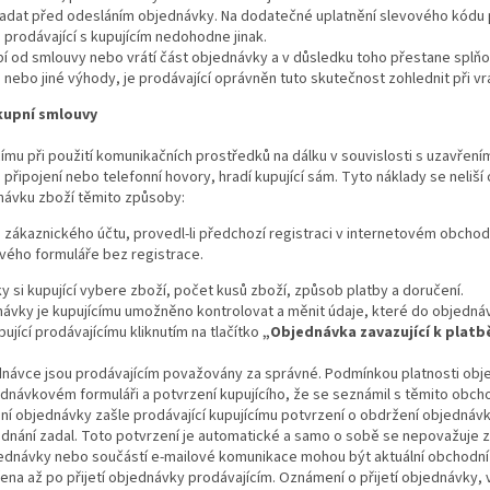
zadat před odesláním objednávky. Na dodatečné uplatnění slevového kódu 
 prodávající s kupujícím nedohodne jinak.
pí od smlouvy nebo vrátí část objednávky a v důsledku toho přestane splň
nebo jiné výhody, je prodávající oprávněn tuto skutečnost zohlednit při v
 kupní smlouvy
címu při použití komunikačních prostředků na dálku v souvislosti s uzavřen
připojení nebo telefonní hovory, hradí kupující sám. Tyto náklady se neliší
dnávku zboží těmito způsoby:
 zákaznického účtu, provedl-li předchozí registraci v internetovém obchod
ého formuláře bez registrace.
y si kupující vybere zboží, počet kusů zboží, způsob platby a doručení.
ávky je kupujícímu umožněno kontrolovat a měnit údaje, které do objednávk
jící prodávajícímu kliknutím na tlačítko
„Objednávka zavazující k platb
návce jsou prodávajícím považovány za správné. Podmínkou platnosti obje
ednávkovém formuláři a potvrzení kupujícího, že se seznámil s těmito obc
í objednávky zašle prodávající kupujícímu potvrzení o obdržení objednávk
jednání zadal. Toto potvrzení je automatické a samo o sobě se nepovažuje 
jednávky nebo součástí e-mailové komunikace mohou být aktuální obchodní
ena až po přijetí objednávky prodávajícím. Oznámení o přijetí objednávky,