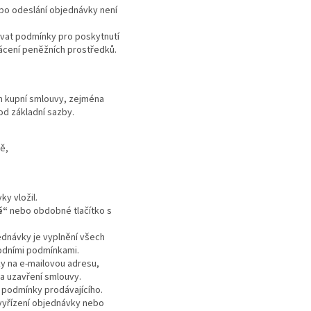
po odeslání objednávky není
ovat podmínky pro poskytnutí
rácení peněžních prostředků.
ím kupní smlouvy, zejména
 od základní sazby.
ě,
y vložil.
ě“
nebo obdobné tlačítko s
dnávky je vyplnění všech
hodními podmínkami.
y na e-mailovou adresu,
za uzavření smlouvy.
 podmínky prodávajícího.
 vyřízení objednávky nebo