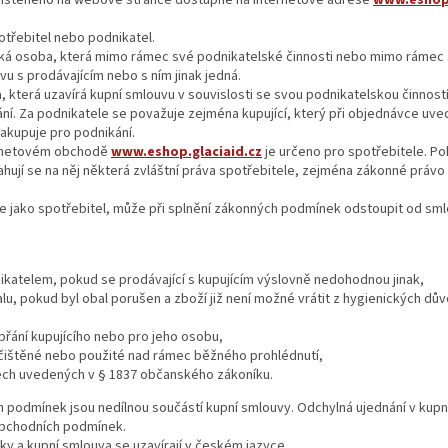
ístěného na webové stránce dostupné na internetové adrese
www.eshop.
otřebitel nebo podnikatel.
cká osoba, která mimo rámec své podnikatelské činnosti nebo mimo ráme
vu s prodávajícím nebo s ním jinak jedná.
, která uzavírá kupní smlouvu v souvislosti se svou podnikatelskou činno
í. Za podnikatele se považuje zejména kupující, který při objednávce uve
nakupuje pro podnikání.
ernetovém obchodě
www.eshop.glaciaid.cz
je určeno pro spotřebitele. Po
ahují se na něj některá zvláštní práva spotřebitele, zejména zákonné práv
je jako spotřebitel, může při splnění zákonných podmínek odstoupit od sml
katelem, pokud se prodávající s kupujícím výslovně nedohodnou jinak,
u, pokud byl obal porušen a zboží již není možné vrátit z hygienických dů
přání kupujícího nebo pro jeho osobu,
ištěné nebo použité nad rámec běžného prohlédnutí,
dech uvedených v § 1837 občanského zákoníku.
 podmínek jsou nedílnou součástí kupní smlouvy. Odchylná ujednání v kupn
obchodních podmínek.
y a kupní smlouva se uzavírají v českém jazyce.