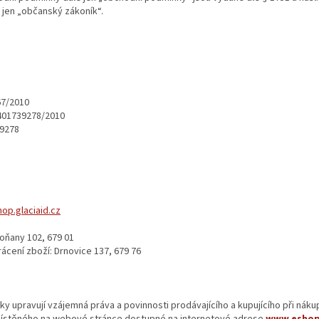
 jen „občanský zákoník“.
67/2010
2401739278/2010
9278
op.glaciaid.cz
oňany 102, 679 01
rácení zboží: Drnovice 137, 679 76
 upravují vzájemná práva a povinnosti prodávajícího a kupujícího při náku