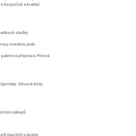
ro bezpečné a kvalitní
likosti zásilky.
ravy uvedeno jinak.
a paletová přeprava. Přesná
výprodeji. Slevové kódy
istorii nákupů.
boží musí být vráceno